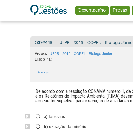
Ir para o conteúdo principal
Desempenho
Provas
Q392448
- UFPR - 2015 - COPEL - Biólogo Júnio
Provas:
UFPR - 2015 - COPEL - Biólogo Júnior
Disciplina:
Biologia
De acordo com a resolução CONAMA número 1, de 23
e os Relatórios de Impacto Ambiental (RIMA) deve
em caráter supletivo, para execução de atividades
a)
ferrovias.
b)
extração de minério.