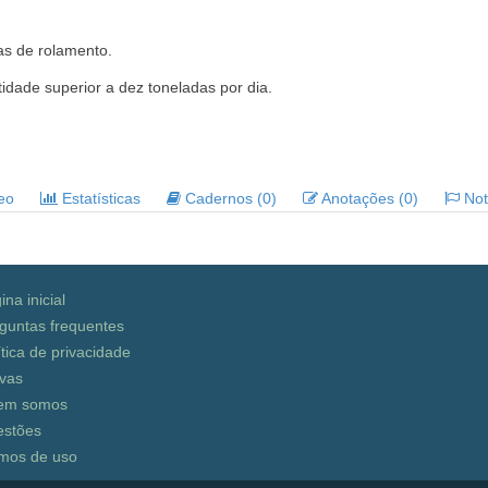
s de rolamento.
tidade superior a dez toneladas por dia.
deo
Estatísticas
Cadernos (0)
Anotações (0)
Noti
ina inicial
guntas frequentes
ítica de privacidade
vas
em somos
stões
mos de uso