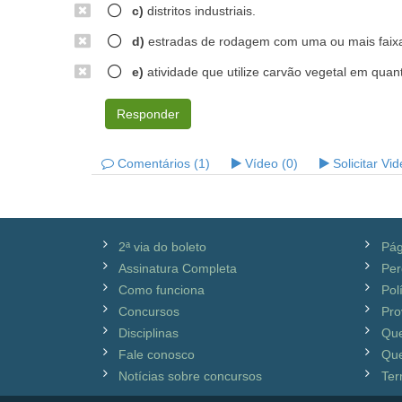
c)
distritos industriais.
d)
estradas de rodagem com uma ou mais faixa
e)
atividade que utilize carvão vegetal em quan
Responder
Comentários (1)
Vídeo (0)
Solicitar Vi
2ª via do boleto
Pág
Assinatura Completa
Per
Como funciona
Pol
Concursos
Pro
Disciplinas
Qu
Fale conosco
Que
Notícias sobre concursos
Ter