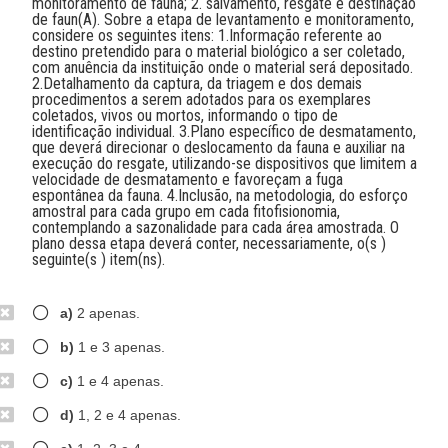
monitoramento de fauna; 2. salvamento, resgate e destinação
de faun(A). Sobre a etapa de levantamento e monitoramento,
considere os seguintes itens: 1.Informação referente ao
destino pretendido para o material biológico a ser coletado,
com anuência da instituição onde o material será depositado.
2.Detalhamento da captura, da triagem e dos demais
procedimentos a serem adotados para os exemplares
coletados, vivos ou mortos, informando o tipo de
identificação individual. 3.Plano específico de desmatamento,
que deverá direcionar o deslocamento da fauna e auxiliar na
execução do resgate, utilizando-se dispositivos que limitem a
velocidade de desmatamento e favoreçam a fuga
espontânea da fauna. 4.Inclusão, na metodologia, do esforço
amostral para cada grupo em cada fitofisionomia,
contemplando a sazonalidade para cada área amostrada. O
plano dessa etapa deverá conter, necessariamente, o(s )
seguinte(s ) item(ns).
a)
2 apenas.
b)
1 e 3 apenas.
c)
1 e 4 apenas.
d)
1, 2 e 4 apenas.