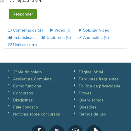
e)
1, 2, 3 e 4.
Responder
Comentários (1)
Vídeo (0)
Solicitar Video
Estatísticas
Cadernos (0)
Anotações (0)
Notificar erro
2ª via do boleto
Página inicial
Assinatura Completa
Perguntas frequentes
Como funciona
Política de privacidade
Concursos
Provas
Disciplinas
Quem somos
Fale conosco
Questões
Notícias sobre concursos
Termos de uso