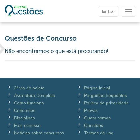
Ir para o conteúdo principal
Entrar
Mostr
Questões de Concurso
Não encontramos o que está procurando!
2ª via do boleto
Página inicial
Assinatura Completa
Perguntas frequentes
Como funciona
Política de privacidade
Concursos
Provas
Disciplinas
Quem somos
Fale conosco
Questões
Notícias sobre concursos
Termos de uso