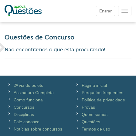
Ir para o conteúdo principal
Entrar
Mostr
Questões de Concurso
Não encontramos o que está procurando!
2ª via do boleto
Página inicial
Assinatura Completa
Perguntas frequentes
Como funciona
Política de privacidade
Concursos
Provas
Disciplinas
Quem somos
Fale conosco
Questões
Notícias sobre concursos
Termos de uso