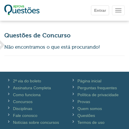
Ir para o conteúdo principal
Entrar
Mostr
Questões de Concurso
Não encontramos o que está procurando!
2ª via do boleto
Página inicial
Assinatura Completa
Perguntas frequentes
Como funciona
Política de privacidade
Concursos
Provas
Disciplinas
Quem somos
Fale conosco
Questões
Notícias sobre concursos
Termos de uso