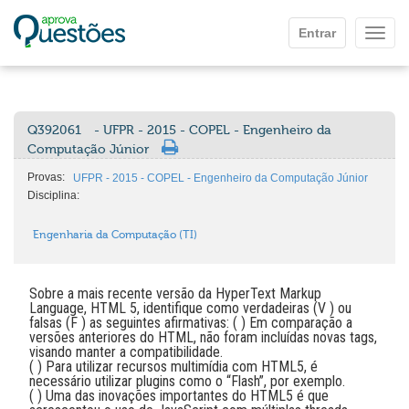
Ir para o conteúdo principal
Entrar
Mostr
Q392061
- UFPR - 2015 - COPEL - Engenheiro da
Computação Júnior
Provas:
UFPR - 2015 - COPEL - Engenheiro da Computação Júnior
Disciplina:
Engenharia da Computação (TI)
Sobre a mais recente versão da HyperText Markup
Language, HTML 5, identifique como verdadeiras (V ) ou
falsas (F ) as seguintes afirmativas: ( ) Em comparação a
versões anteriores do HTML, não foram incluídas novas tags,
visando manter a compatibilidade.
( ) Para utilizar recursos multimídia com HTML5, é
necessário utilizar plugins como o “Flash”, por exemplo.
( ) Uma das inovações importantes do HTML5 é que