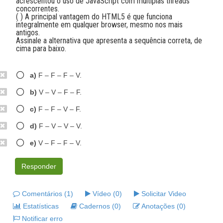
acrescentou o uso de JavaScript com múltiplas threads
concorrentes.
( ) A principal vantagem do HTML5 é que funciona
integralmente em qualquer browser, mesmo nos mais
antigos.
Assinale a alternativa que apresenta a sequência correta, de
cima para baixo.
a)
F – F – F – V.
b)
V – V – F – F.
c)
F – F – V – F.
d)
F – V – V – V.
e)
V – F – F – V.
Responder
Comentários (1)
Vídeo (0)
Solicitar Video
Estatísticas
Cadernos (0)
Anotações (0)
Notificar erro