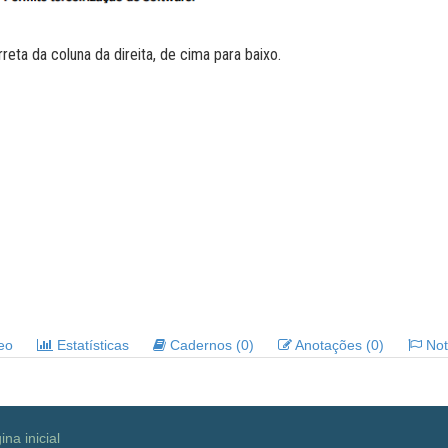
reta da coluna da direita, de cima para baixo.
deo
Estatísticas
Cadernos (0)
Anotações (0)
Noti
ina inicial