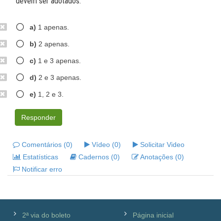
devem ser adotados:
a)
1 apenas.
b)
2 apenas.
c)
1 e 3 apenas.
d)
2 e 3 apenas.
e)
1, 2 e 3.
Responder
Comentários (0)
Vídeo (0)
Solicitar Video
Estatísticas
Cadernos (0)
Anotações (0)
Notificar erro
2ª via do boleto
Página inicial