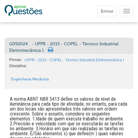
Ir para o conteúdo principal
Entrar
Mostr
Q392024
- UFPR - 2015 - COPEL - Técnico Industrial
Eletromecânica I
Provas:
UFPR - 2015 - COPEL - Técnico Industrial Eletromecânica I
Disciplina:
Engenharia Mecânica
A norma ABNT NBR 5413 define os valores de nível de
iluminância para cada tipo de atividade, no entanto, para cada
um dos locais são apresentados três valores em ordem
crescente. Sobre o assunto, considere os seguintes
elementos: 1.Idade de quem executa trabalho no ambiente.
2.Precisão e velocidade com que se executarão as tarefas
no ambiente. 3.Horário em que são realizadas as tarefas no
ambiente. É/São elemento( s) que define(m ) quais valores