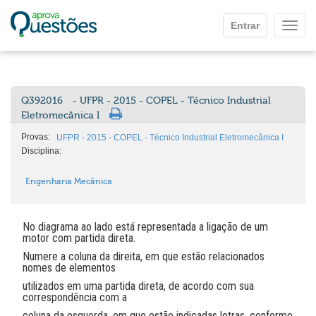
Ir para o conteúdo principal
Entrar
Mostr
Q392016
- UFPR - 2015 - COPEL - Técnico Industrial
Eletromecânica I
Provas:
UFPR - 2015 - COPEL - Técnico Industrial Eletromecânica I
Disciplina:
Engenharia Mecânica
No diagrama ao lado está representada a ligação de um
motor com partida direta.
Numere a coluna da direita, em que estão relacionados
nomes de elementos
utilizados em uma partida direta, de acordo com sua
correspondência com a
coluna da esquerda, em que estão indicadas letras, conforme