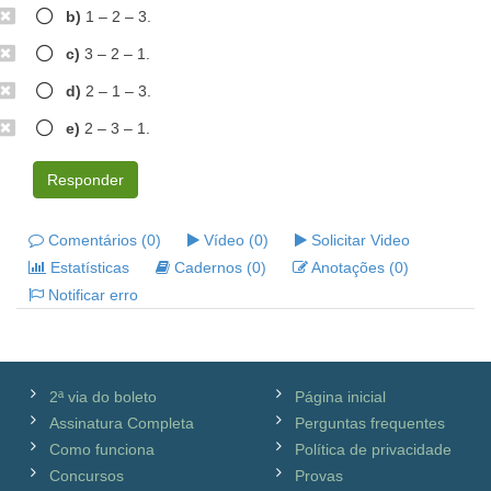
b)
1 – 2 – 3.
c)
3 – 2 – 1.
d)
2 – 1 – 3.
e)
2 – 3 – 1.
Responder
Comentários (0)
Vídeo (0)
Solicitar Video
Estatísticas
Cadernos (0)
Anotações (0)
Notificar erro
2ª via do boleto
Página inicial
Assinatura Completa
Perguntas frequentes
Como funciona
Política de privacidade
Concursos
Provas