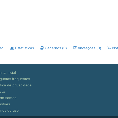
deo
Estatísticas
Cadernos (0)
Anotações (0)
Noti
ina inicial
guntas frequentes
ítica de privacidade
vas
em somos
stões
mos de uso