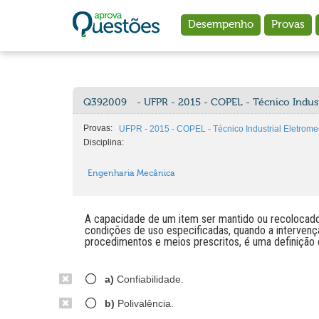
Ir para o conteúdo principal
Desempenho
Provas
Q392009
- UFPR - 2015 - COPEL - Técnico Indust
Provas:
UFPR - 2015 - COPEL - Técnico Industrial Eletrome
Disciplina:
Engenharia Mecânica
A capacidade de um item ser mantido ou recolocad
condições de uso especificadas, quando a interven
procedimentos e meios prescritos, é uma definição 
a)
Confiabilidade.
b)
Polivalência.