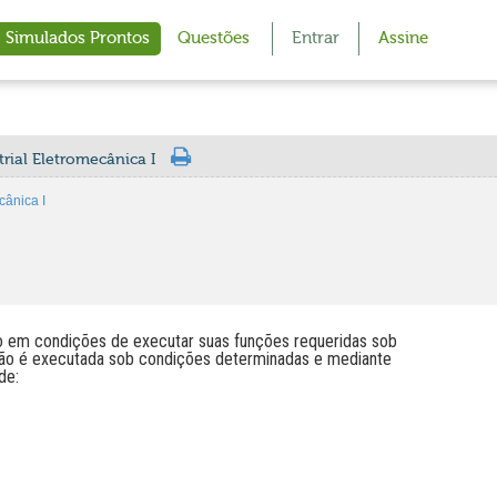
Simulados Prontos
Questões
Entrar
Assine
rial Eletromecânica I
cânica I
o em condições de executar suas funções requeridas sob
ção é executada sob condições determinadas e mediante
de: