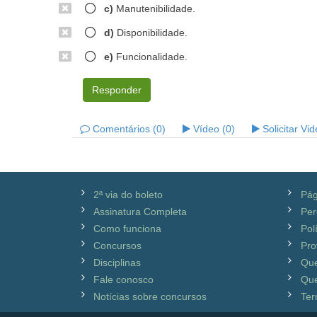
c)
Manutenibilidade.
d)
Disponibilidade.
e)
Funcionalidade.
Responder
Comentários (0)
Vídeo (0)
Solicitar Vi
2ª via do boleto
Pág
Assinatura Completa
Per
Como funciona
Pol
Concursos
Pro
Disciplinas
Qu
Fale conosco
Que
Notícias sobre concursos
Ter