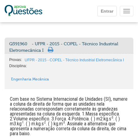
Ir para o conteúdo principal
Entrar
Mostr
Q391960
- UFPR - 2015 - COPEL - Técnico Industrial
Eletromecânica I
Provas:
UFPR - 2015 - COPEL - Técnico Industrial Eletromecânica I
Disciplina:
Engenharia Mecânica
Com base no Sistema Internacional de Unidades (SI), numere
a coluna da direita de forma que as unidades nela
relacionadas correspondam corretamente às grandezas
apresentadas na coluna da esquerda. 1.Massa específica.
2.Volume específico. 3.Força. 4.Potência. ( ) m2.kg.s
-3
. ( )
m3.kg
-1
. ( ) m.kg.s
-2
. ( ) kg.m
-3
. Assinale a alternativa que
apresenta a numeração correta da coluna da direita, de cima
para baixo.