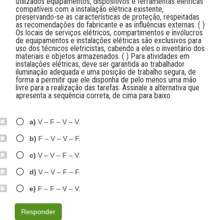
utilizados equipamentos, dispositivos e ferramentas elétricas
compatíveis com a instalação elétrica existente,
preservando-se as características de proteção, respeitadas
as recomendações do fabricante e as influências externas. ( )
Os locais de serviços elétricos, compartimentos e invólucros
de equipamentos e instalações elétricas são exclusivos para
uso dos técnicos eletricistas, cabendo a eles o inventário dos
materiais e objetos armazenados. ( ) Para atividades em
instalações elétricas, deve ser garantida ao trabalhador
iluminação adequada e uma posição de trabalho segura, de
forma a permitir que ele disponha de pelo menos uma mão
livre para a realização das tarefas. Assinale a alternativa que
apresenta a sequência correta, de cima para baixo.
a)
V – F – V – V.
b)
F – V – V – F.
c)
V – V – F – V.
d)
V – V – F – F.
e)
F – F – V – V.
Responder