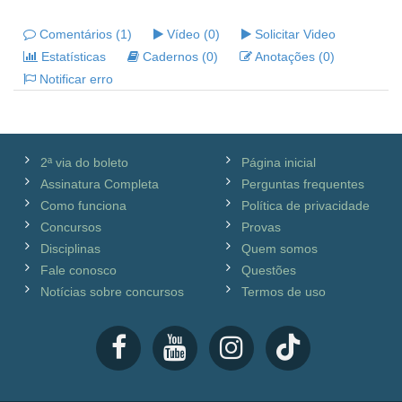
Comentários (1)
Vídeo (0)
Solicitar Video
Estatísticas
Cadernos (0)
Anotações (0)
Notificar erro
2ª via do boleto
Página inicial
Assinatura Completa
Perguntas frequentes
Como funciona
Política de privacidade
Concursos
Provas
Disciplinas
Quem somos
Fale conosco
Questões
Notícias sobre concursos
Termos de uso