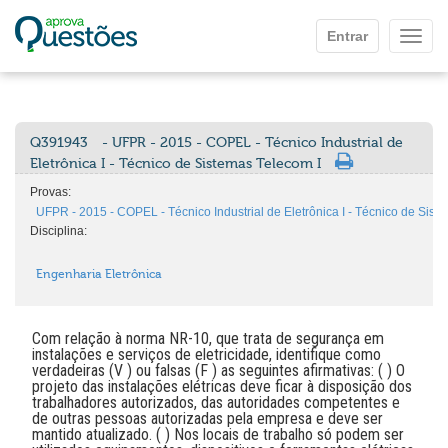
Ir para o conteúdo principal
Entrar
Mostr
Q391943
- UFPR - 2015 - COPEL - Técnico Industrial de
Eletrônica I - Técnico de Sistemas Telecom I
Provas:
UFPR - 2015 - COPEL - Técnico Industrial de Eletrônica I - Técnico de Sist
Disciplina:
Engenharia Eletrônica
Com relação à norma NR-10, que trata de segurança em
instalações e serviços de eletricidade, identifique como
verdadeiras (V ) ou falsas (F ) as seguintes afirmativas: ( ) O
projeto das instalações elétricas deve ficar à disposição dos
trabalhadores autorizados, das autoridades competentes e
de outras pessoas autorizadas pela empresa e deve ser
mantido atualizado. ( ) Nos locais de trabalho só podem ser