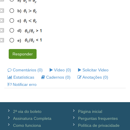
b)
c)
d)
e)
Responder
Comentários (0)
Vídeo (0)
Solicitar Video
Estatísticas
Cadernos (0)
Anotações (0)
Notificar erro
2ª via do boleto
Página inicial
Assinatura Completa
Perguntas frequentes
Como funciona
Política de privacidade