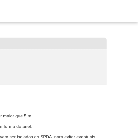
er maior que 5 m.
m forma de anel.
evem ser isolados do SPDA, para evitar eventuais