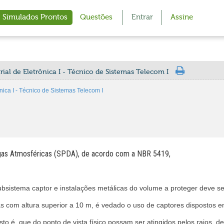
Simulados Prontos
Questões
Entrar
Assine
ial de Eletrônica I - Técnico de Sistemas Telecom I
nica I - Técnico de Sistemas Telecom I
gas Atmosféricas (SPDA), de acordo com a NBR 5419,
ubsistema captor e instalações metálicas do volume a proteger deve s
s com altura superior a 10 m, é vedado o uso de captores dispostos e
o é, que do ponto de vista físico possam ser atingidos pelos raios, d