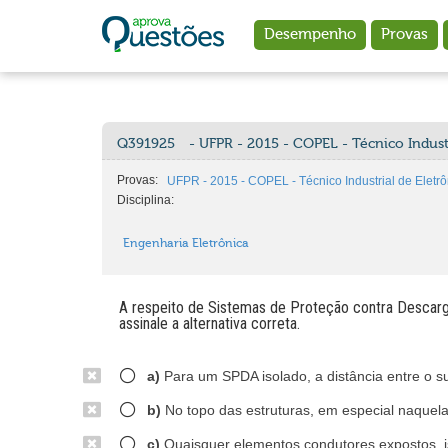
Ir para o conteúdo principal
Desempenho
Provas
Q391925
- UFPR - 2015 - COPEL - Técnico Industr
Provas:
UFPR - 2015 - COPEL - Técnico Industrial de Eletrô
Disciplina:
Engenharia Eletrônica
A respeito de Sistemas de Proteção contra Descar
assinale a alternativa correta.
a)
Para um SPDA isolado, a distância entre o s
b)
No topo das estruturas, em especial naquela
c)
Quaisquer elementos condutores expostos, ist