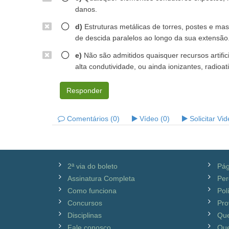
danos.
d)
Estruturas metálicas de torres, postes e ma
de descida paralelos ao longo da sua extensão
e)
Não são admitidos quaisquer recursos artific
alta condutividade, ou ainda ionizantes, radioat
Responder
Comentários (0)
Vídeo (0)
Solicitar Vi
2ª via do boleto
Pág
Assinatura Completa
Per
Como funciona
Pol
Concursos
Pro
Disciplinas
Qu
Fale conosco
Que