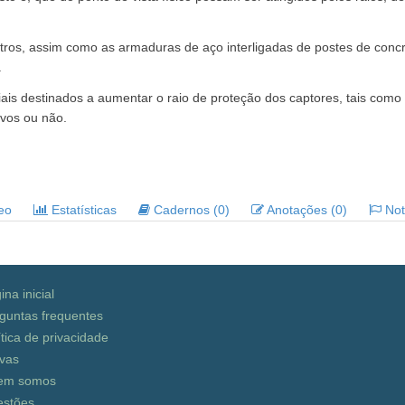
stros, assim como as armaduras de aço interligadas de postes de con
.
iais destinados a aumentar o raio de proteção dos captores, tais como
ivos ou não.
deo
Estatísticas
Cadernos (0)
Anotações (0)
Noti
ina inicial
guntas frequentes
ítica de privacidade
vas
em somos
stões