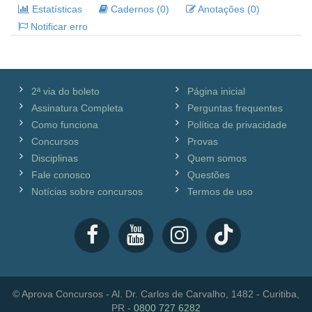
Estatísticas
Cadernos (0)
Anotações (0)
Notificar erro
2ª via do boleto
Página inicial
Assinatura Completa
Perguntas frequentes
Como funciona
Política de privacidade
Concursos
Provas
Disciplinas
Quem somos
Fale conosco
Questões
Notícias sobre concursos
Termos de uso
© Aprova Concursos - Al. Dr. Carlos de Carvalho, 1482 - Curitiba,
PR -
0800 727 6282