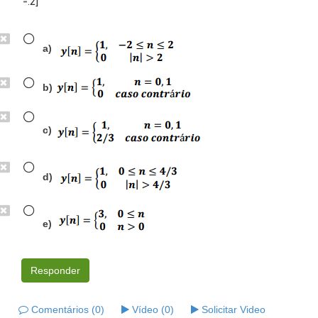
=.2]
a)
b)
c)
d)
e)
Responder
Comentários (0)
Vídeo (0)
Solicitar Video