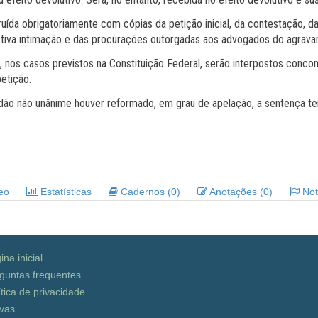
ruída obrigatoriamente com cópias da petição inicial, da contestação, d
ctiva intimação e das procurações outorgadas aos advogados do agrava
l, nos casos previstos na Constituição Federal, serão interpostos conc
petição.
o não unânime houver reformado, em grau de apelação, a sentença term
deo
Estatísticas
Cadernos (0)
Anotações (0)
Noti
ina inicial
guntas frequentes
ítica de privacidade
vas