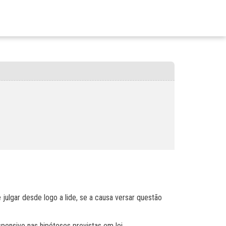
ulgar desde logo a lide, se a causa versar questão
spensivo nas hipóteses previstas em lei.