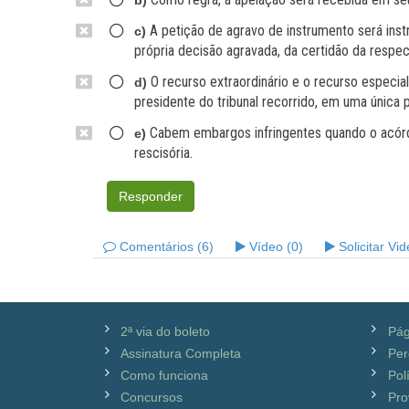
b)
A petição de agravo de instrumento será inst
c)
própria decisão agravada, da certidão da respe
O recurso extraordinário e o recurso especia
d)
presidente do tribunal recorrido, em uma única 
Cabem embargos infringentes quando o acórdã
e)
rescisória.
Responder
Comentários (6)
Vídeo (0)
Solicitar Vi
2ª via do boleto
Pág
Assinatura Completa
Per
Como funciona
Pol
Concursos
Pro