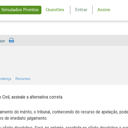
Simulados Prontos
Questões
Entrar
Assine
ior
entença
Recursos
vil, assinale a alternativa correta.
mento do mérito, o tribunal, conhecendo do recurso de apelação, pode j
es de imediato julgamento.
efeito devolutivo. Será, no entanto, recebida no efeito devolutivo e su