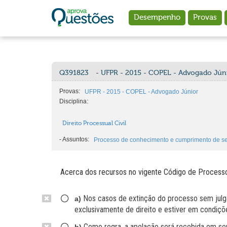
Ir para o conteúdo principal
Desempenho
Provas
Q391823
- UFPR - 2015 - COPEL - Advogado Jún
Provas:
UFPR - 2015 - COPEL - Advogado Júnior
Disciplina:
Direito Processual Civil
-
Assuntos:
Processo de conhecimento e cumprimento de s
Acerca dos recursos no vigente Código de Processo Ci
Nos casos de extinção do processo sem julga
a)
exclusivamente de direito e estiver em condiçõ
Como regra, a apelação será recebida em seu 