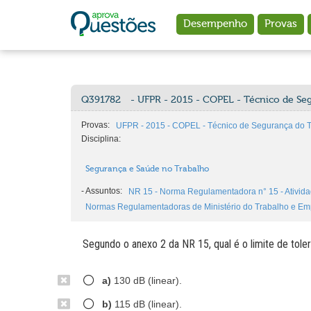
Ir para o conteúdo principal
Desempenho
Provas
Q391782
- UFPR - 2015 - COPEL - Técnico de Se
Provas:
UFPR - 2015 - COPEL - Técnico de Segurança do T
Disciplina:
Segurança e Saúde no Trabalho
-
Assuntos:
NR 15 - Norma Regulamentadora n° 15 - Atividad
Normas Regulamentadoras de Ministério do Trabalho e E
Segundo o anexo 2 da NR 15, qual é o limite de tole
a)
130 dB (linear).
b)
115 dB (linear).