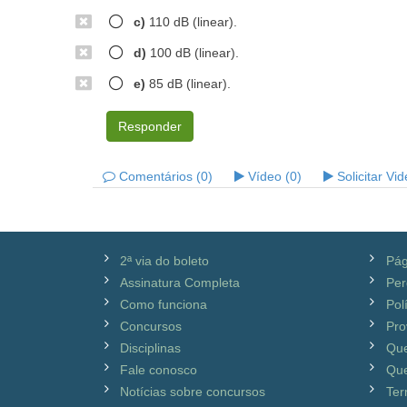
c)
110 dB (linear).
d)
100 dB (linear).
e)
85 dB (linear).
Responder
Comentários (0)
Vídeo (0)
Solicitar Vi
2ª via do boleto
Pág
Assinatura Completa
Per
Como funciona
Pol
Concursos
Pro
Disciplinas
Qu
Fale conosco
Que
Notícias sobre concursos
Ter