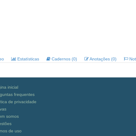
deo
Estatísticas
Cadernos (0)
Anotações (0)
Noti
ina inicial
guntas frequentes
ítica de privacidade
vas
em somos
stões
mos de uso