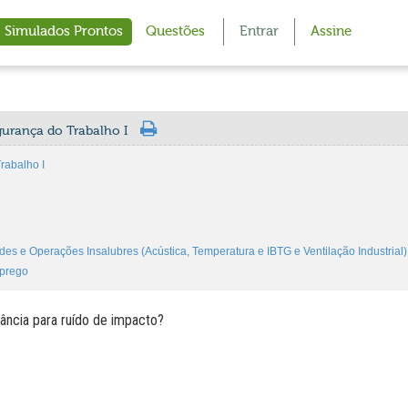
Simulados Prontos
Questões
Entrar
Assine
gurança do Trabalho I
rabalho I
es e Operações Insalubres (Acústica, Temperatura e IBTG e Ventilação Industrial)
mprego
rância para ruído de impacto?