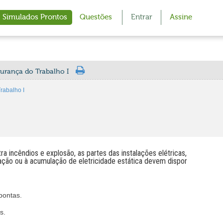
Simulados Prontos
Questões
Entrar
Assine
gurança do Trabalho I
rabalho I
 incêndios e explosão, as partes das instalações elétricas,
ação ou à acumulação de eletricidade estática devem dispor
pontas.
s.