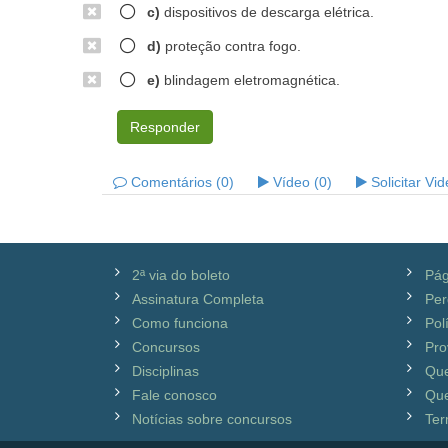
c)
dispositivos de descarga elétrica.
d)
proteção contra fogo.
e)
blindagem eletromagnética.
Responder
Comentários (0)
Vídeo (0)
Solicitar Vi
2ª via do boleto
Pág
Assinatura Completa
Per
Como funciona
Pol
Concursos
Pro
Disciplinas
Qu
Fale conosco
Que
Notícias sobre concursos
Ter