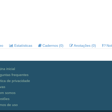
deo
Estatísticas
Cadernos (0)
Anotações (0)
Noti
ina inicial
guntas frequentes
ítica de privacidade
vas
em somos
stões
mos de uso