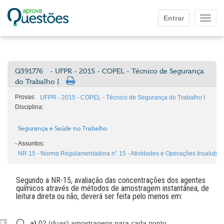
Ir para o conteúdo principal
Entrar
Mostr
Q391776
- UFPR - 2015 - COPEL - Técnico de Segurança
do Trabalho I
Provas:
UFPR - 2015 - COPEL - Técnico de Segurança do Trabalho I
Disciplina:
Segurança e Saúde no Trabalho
-
Assuntos:
NR 15 - Norma Regulamentadora n° 15 - Atividades e Operações Insalubres (
Segundo a NR-15, avaliação das concentrações dos agentes
químicos através de métodos de amostragem instantânea, de
leitura direta ou não, deverá ser feita pelo menos em:
a)
02 (duas) amostragens para cada ponto.