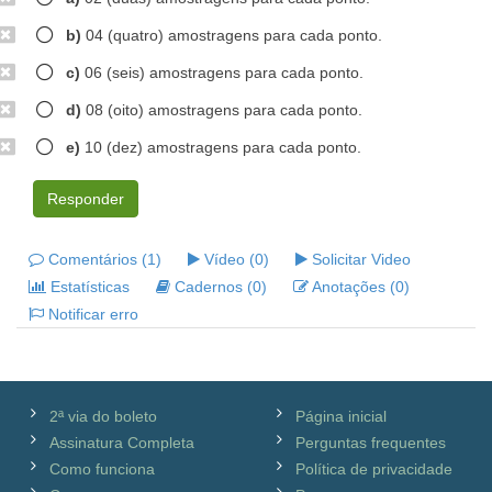
b)
04 (quatro) amostragens para cada ponto.
c)
06 (seis) amostragens para cada ponto.
d)
08 (oito) amostragens para cada ponto.
e)
10 (dez) amostragens para cada ponto.
Responder
Comentários (1)
Vídeo (0)
Solicitar Video
Estatísticas
Cadernos (0)
Anotações (0)
Notificar erro
2ª via do boleto
Página inicial
Assinatura Completa
Perguntas frequentes
Como funciona
Política de privacidade