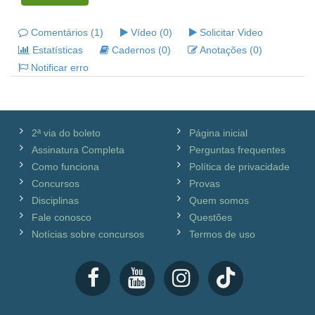
Comentários (1)
Vídeo (0)
Solicitar Video
Estatísticas
Cadernos (0)
Anotações (0)
Notificar erro
2ª via do boleto
Página inicial
Assinatura Completa
Perguntas frequentes
Como funciona
Política de privacidade
Concursos
Provas
Disciplinas
Quem somos
Fale conosco
Questões
Notícias sobre concursos
Termos de uso