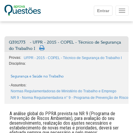
Ir para o conteúdo principal
Entrar
Mostr
Q391773
- UFPR - 2015 - COPEL - Técnico de Segurança
do Trabalho I
Provas:
UFPR - 2015 - COPEL - Técnico de Segurança do Trabalho I
Disciplina:
Segurança e Saúde no Trabalho
-
Assuntos:
Normas Regulamentadoras de Ministério do Trabalho e Emprego
NR 9 - Norma Regulamentadora n° 9 - Programa de Prevenção de Riscos A
A análise global do PPRA prevista na NR 9 (Programa de
Prevenção de Riscos Ambientais), para avaliação do seu
desenvolvimento, realização dos ajustes necessários e
estabelecimento de novas metas e prioridades, deverá ser
efetuada sempre que necessário e pelo menos: