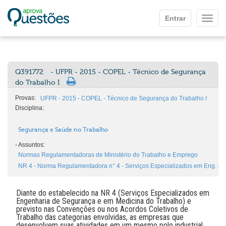
Ir para o conteúdo principal
Entrar
Mostr
Q391772
- UFPR - 2015 - COPEL - Técnico de Segurança
do Trabalho I
Provas:
UFPR - 2015 - COPEL - Técnico de Segurança do Trabalho I
Disciplina:
Segurança e Saúde no Trabalho
-
Assuntos:
Normas Regulamentadoras de Ministério do Trabalho e Emprego
NR 4 - Norma Regulamentadora n° 4 - Serviços Especializados em Eng. d
Diante do estabelecido na NR 4 (Serviços Especializados em
Engenharia de Segurança e em Medicina do Trabalho) e
previsto nas Convenções ou nos Acordos Coletivos de
Trabalho das categorias envolvidas, as empresas que
desenvolvem suas atividades em um mesmo polo industrial