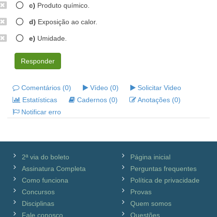
c)
Produto químico.
d)
Exposição ao calor.
e)
Umidade.
Responder
Comentários (0)
Vídeo (0)
Solicitar Video
Estatísticas
Cadernos (0)
Anotações (0)
Notificar erro
2ª via do boleto
Página inicial
Assinatura Completa
Perguntas frequentes
Como funciona
Política de privacidade
Concursos
Provas
Disciplinas
Quem somos
Fale conosco
Questões