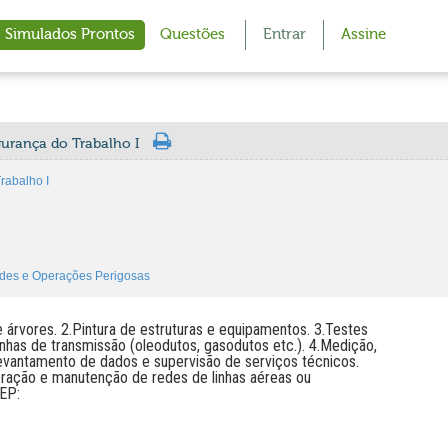
Simulados Prontos
Questões
Entrar
Assine
gurança do Trabalho I
rabalho I
ades e Operações Perigosas
e árvores. 2.Pintura de estruturas e equipamentos. 3.Testes
inhas de transmissão (oleodutos, gasodutos etc.). 4.Medição,
, levantamento de dados e supervisão de serviços técnicos.
eração e manutenção de redes de linhas aéreas ou
SEP: