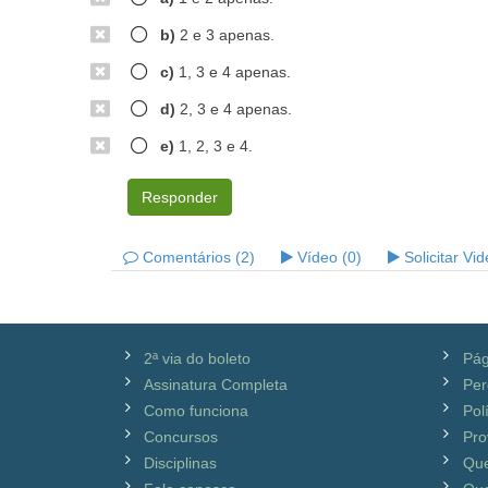
b)
2 e 3 apenas.
c)
1, 3 e 4 apenas.
d)
2, 3 e 4 apenas.
e)
1, 2, 3 e 4.
Responder
Comentários (2)
Vídeo (0)
Solicitar Vi
2ª via do boleto
Pág
Assinatura Completa
Per
Como funciona
Pol
Concursos
Pro
Disciplinas
Qu