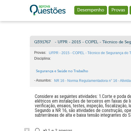
Ir para o conteúdo principal
Desempenho
Provas
Q391767
- UFPR - 2015 - COPEL - Técnico de Se
Provas:
UFPR - 2015 - COPEL - Técnico de Segurança do T
Disciplina:
Segurança e Saúde no Trabalho
-
Assuntos:
NR 16 - Norma Regulamentadora n° 16 - Ativid
Considere as seguintes atividades: 1.Corte e poda d
elétricos em instalações de terceiros em faixas de l
verificação, ensaios, testes, inspeção, fiscalização
Segundo a NR 16, são atividades de construção, op
subterrâneas de alta e baixa tensão integrantes do 
a)
1 e 2 apenas.