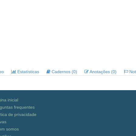
deo
Estatísticas
Cadernos (0)
Anotações (0)
Noti
ina inicial
guntas frequentes
ítica de privacidade
vas
em somos