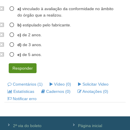
a)
vinculado à avaliação da conformidade no âmbito
do órgão que a realizou.
b)
estipulado pelo fabricante.
c)
de 2 anos.
d)
de 3 anos.
e)
de 5 anos.
Responder
Comentários (1)
Vídeo (0)
Solicitar Video
Estatísticas
Cadernos (0)
Anotações (0)
Notificar erro
2ª via do boleto
Página inicial