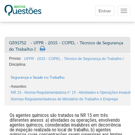
Ir para o conteúdo principal
Entrar
Mostr
Q391752
- UFPR - 2015 - COPEL - Técnico de Segurança
do Trabalho I
Provas:
UFPR - 2015 - COPEL - Técnico de Segurança do Trabalho I
Disciplina:
Segurança e Saúde no Trabalho
-
Assuntos:
NR 15 - Norma Regulamentadora n° 15 - Atividades e Operações Insalubres (
Normas Regulamentadoras de Ministério do Trabalho e Emprego
Os agentes químicos são tratados na NR 15 em três
diferentes anexos: a) atividades ou operações, envolvendo
agentes químicos, consideradas insalubres em decorrência
de inspeção realizada no local de trabalho; b) agentes
químicos cujas concentrações sejam superiores aos limites