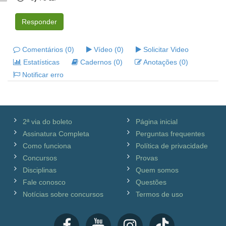
Responder
Comentários (0)
Vídeo (0)
Solicitar Video
Estatísticas
Cadernos (0)
Anotações (0)
Notificar erro
2ª via do boleto
Página inicial
Assinatura Completa
Perguntas frequentes
Como funciona
Política de privacidade
Concursos
Provas
Disciplinas
Quem somos
Fale conosco
Questões
Notícias sobre concursos
Termos de uso