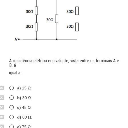
A resistência elétrica equivalente, vista entre os terminais A e
B, é
igual a:
a)
15 Ω.
b)
30 Ω.
c)
45 Ω.
d)
60 Ω.
e)
75 Ω.