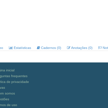
deo
Estatísticas
Cadernos (0)
Anotações (0)
Noti
ina inicial
guntas frequentes
ítica de privacidade
vas
em somos
stões
mos de uso