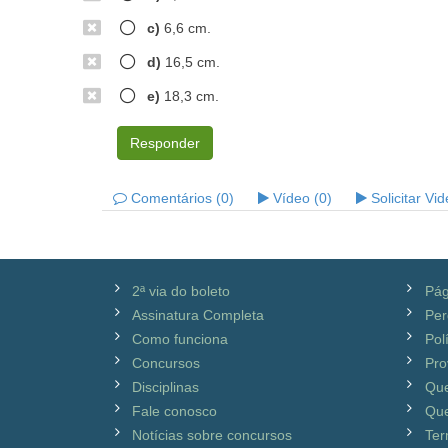
c)
6,6 cm.
d)
16,5 cm.
e)
18,3 cm.
Responder
Comentários (0)
Vídeo (0)
Solicitar Vi
2ª via do boleto
Pág
Assinatura Completa
Per
Como funciona
Pol
Concursos
Pro
Disciplinas
Qu
Fale conosco
Que
Notícias sobre concursos
Ter