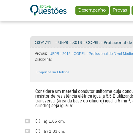
Ir para o conteúdo principal
Desempenho
Provas
Q391741
- UFPR - 2015 - COPEL - Profissional de 
Provas:
UFPR - 2015 - COPEL - Profissional de Nível Médio I
Disciplina:
Engenharia Elétrica
Considere um material condutor uniforme cuja condut
resistor de resistência elétrica igual a 5,5 Ω utiliz
2
transversal (área da base do cilindro) igual a 5 mm
,
cilindro) seja igual a:
a)
1,65 cm.
b)
1,83 cm.