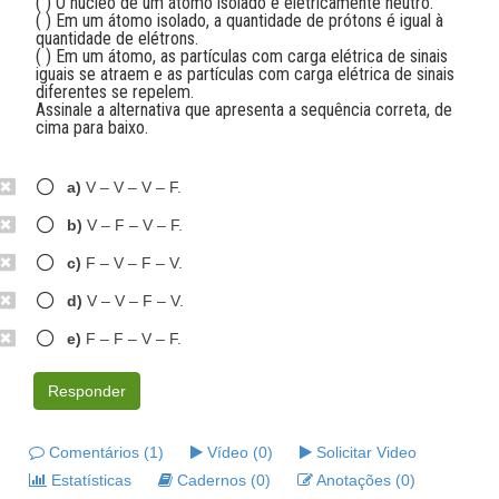
( ) O núcleo de um átomo isolado é eletricamente neutro.
( ) Em um átomo isolado, a quantidade de prótons é igual à
quantidade de elétrons.
( ) Em um átomo, as partículas com carga elétrica de sinais
iguais se atraem e as partículas com carga elétrica de sinais
diferentes se repelem.
Assinale a alternativa que apresenta a sequência correta, de
cima para baixo.
a)
V – V – V – F.
b)
V – F – V – F.
c)
F – V – F – V.
d)
V – V – F – V.
e)
F – F – V – F.
Responder
Comentários (1)
Vídeo (0)
Solicitar Video
Estatísticas
Cadernos (0)
Anotações (0)