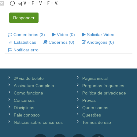
V – F – V – F – V.
e)
Responder
Comentários (3)
Vídeo (0)
Solicitar Video
Estatísticas
Cadernos (0)
Anotações (0)
Notificar erro
2ª via do boleto
Página inicial
Assinatura Completa
Perguntas frequentes
Como funciona
Política de privacidade
Concursos
Provas
Disciplinas
Quem somos
Fale conosco
Questões
Notícias sobre concursos
Termos de uso