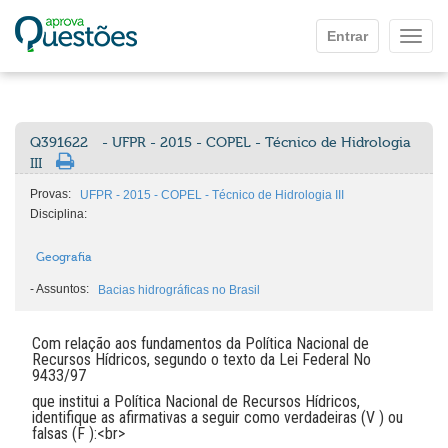
Ir para o conteúdo principal
Entrar
Mostr
Q391622
- UFPR - 2015 - COPEL - Técnico de Hidrologia
III
Provas:
UFPR - 2015 - COPEL - Técnico de Hidrologia III
Disciplina:
Geografia
-
Assuntos:
Bacias hidrográficas no Brasil
Com relação aos fundamentos da Política Nacional de
Recursos Hídricos, segundo o texto da Lei Federal No
9433/97
que institui a Política Nacional de Recursos Hídricos,
identifique as afirmativas a seguir como verdadeiras (V ) ou
falsas (F ):<br>