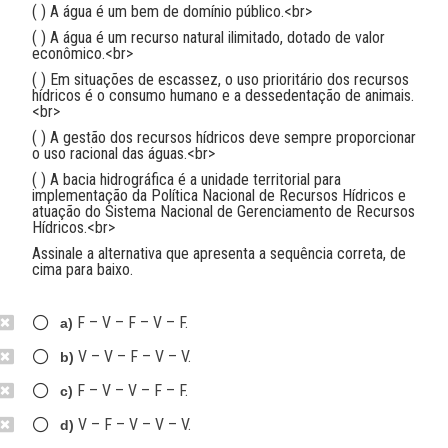
( ) A água é um bem de domínio público.<br>
( ) A água é um recurso natural ilimitado, dotado de valor
econômico.<br>
( ) Em situações de escassez, o uso prioritário dos recursos
hídricos é o consumo humano e a dessedentação de animais.
<br>
( ) A gestão dos recursos hídricos deve sempre proporcionar
o uso racional das águas.<br>
( ) A bacia hidrográfica é a unidade territorial para
implementação da Política Nacional de Recursos Hídricos e
atuação do Sistema Nacional de Gerenciamento de Recursos
Hídricos.<br>
Assinale a alternativa que apresenta a sequência correta, de
cima para baixo.
F – V – F – V – F.
a)
V – V – F – V – V.
b)
F – V – V – F – F.
c)
V – F – V – V – V.
d)