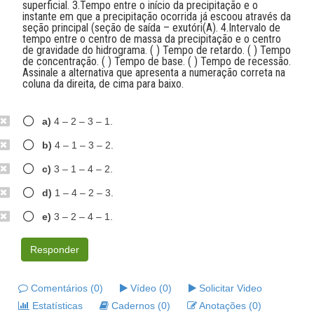
superficial. 3.Tempo entre o início da precipitação e o
instante em que a precipitação ocorrida já escoou através da
seção principal (seção de saída – exutóri(A). 4.Intervalo de
tempo entre o centro de massa da precipitação e o centro
de gravidade do hidrograma. ( ) Tempo de retardo. ( ) Tempo
de concentração. ( ) Tempo de base. ( ) Tempo de recessão.
Assinale a alternativa que apresenta a numeração correta na
coluna da direita, de cima para baixo.
a)
4 – 2 – 3 – 1.
b)
4 – 1 – 3 – 2.
c)
3 – 1 – 4 – 2.
d)
1 – 4 – 2 – 3.
e)
3 – 2 – 4 – 1.
Responder
Comentários (0)
Vídeo (0)
Solicitar Video
Estatísticas
Cadernos (0)
Anotações (0)