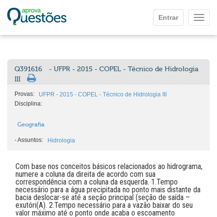
Ir para o conteúdo principal
Entrar
Mostr
Q391616
- UFPR - 2015 - COPEL - Técnico de Hidrologia
III
Provas:
UFPR - 2015 - COPEL - Técnico de Hidrologia III
Disciplina:
Geografia
-
Assuntos:
Hidrologia
Com base nos conceitos básicos relacionados ao hidrograma,
numere a coluna da direita de acordo com sua
correspondência com a coluna da esquerda. 1.Tempo
necessário para a água precipitada no ponto mais distante da
bacia deslocar-se até a seção principal (seção de saída –
exutóri(A). 2.Tempo necessário para a vazão baixar do seu
valor máximo até o ponto onde acaba o escoamento