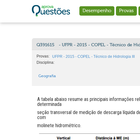
Ir para o conteúdo principal
Desempenho
Provas
Q391615
- UFPR - 2015 - COPEL - Técnico de Hidr
Provas:
UFPR - 2015 - COPEL - Técnico de Hidrologia III
Disciplina:
Geografia
A tabela abaixo resume as principais informações 
determinada
seção transversal de medição de descarga líquida d
com
molinete hidrométrico.