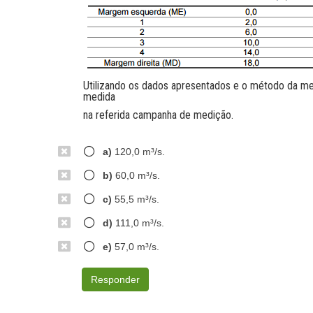
Utilizando os dados apresentados e o método da mei
medida
na referida campanha de medição.
a)
120,0 m³/s.
b)
60,0 m³/s.
c)
55,5 m³/s.
d)
111,0 m³/s.
e)
57,0 m³/s.
Responder