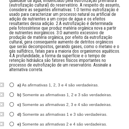
qualidade da água, influenciado pela eutrofização prematura
(eutrofização cultural) do reservatório. A respeito do assunto,
considere as seguintes afirmativas: 1.O termo eutrofização é
usado para caracterizar um processo natural ou artificial de
adição de nutrientes a um corpo de água e os efeitos
resultantes dessa adição. 2.A eutrofização é determinada
pela fotossíntese que produz matéria orgânica nova a partir
de nutrientes inorgânicos. 3.O aumento excessivo de
produção de matéria orgânica, por efeito da eutrofização
cultural, gera consequente aumento de detritos orgânicos
que serão decompostos, gerando gases, como o metano e o
gás sulfídrico, fatais para a maioria dos organismos aquáticos.
4.A profundidade, a forma da superfície e o tempo de
retenção hidráulica são fatores físicos importantes no
processo de eutrofização de um reservatório. Assinale a
alternativa correta.
a)
As afirmativas 1, 2, 3 e 4 são verdadeiras.
b)
Somente as afirmativas 1, 2 e 3 são verdadeiras.
c)
Somente as afirmativas 2, 3 e 4 são verdadeiras.
d)
Somente as afirmativas 1 e 3 são verdadeiras.
e)
Somente as afirmativas 2 e 4 são verdadeiras.