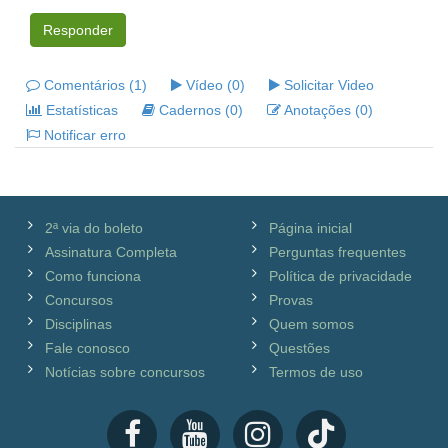
Responder
Comentários (1)
Vídeo (0)
Solicitar Video
Estatísticas
Cadernos (0)
Anotações (0)
Notificar erro
2ª via do boleto
Página inicial
Assinatura Completa
Perguntas frequentes
Como funciona
Política de privacidade
Concursos
Provas
Disciplinas
Quem somos
Fale conosco
Questões
Notícias sobre concursos
Termos de uso