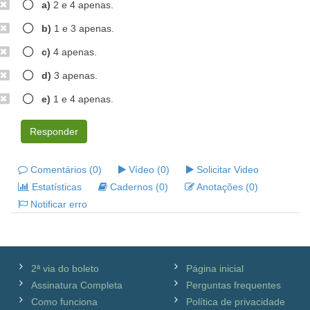
a)
2 e 4 apenas.
b)
1 e 3 apenas.
c)
4 apenas.
d)
3 apenas.
e)
1 e 4 apenas.
Responder
Comentários (0)
Vídeo (0)
Solicitar Video
Estatísticas
Cadernos (0)
Anotações (0)
Notificar erro
2ª via do boleto
Página inicial
Assinatura Completa
Perguntas frequentes
Como funciona
Política de privacidade