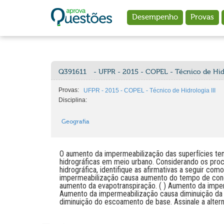
Ir para o conteúdo principal
Desempenho
Provas
Q391611
- UFPR - 2015 - COPEL - Técnico de Hidr
Provas:
UFPR - 2015 - COPEL - Técnico de Hidrologia III
Disciplina:
Geografia
O aumento da impermeabilização das superfícies tem
hidrográficas em meio urbano. Considerando os pro
hidrográfica, identifique as afirmativas a seguir como
impermeabilização causa aumento do tempo de conc
aumento da evapotranspiração. ( ) Aumento da imper
Aumento da impermeabilização causa diminuição da i
diminuição do escoamento de base. Assinale a altern