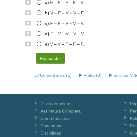
a)
F – F – F – F – V.
b)
V – F – V – V – F.
c)
F – F – V – V – V.
d)
F – V – V – V – V.
e)
V – V – F – F – F.
Responder
Comentários (1)
Vídeo (0)
Solicitar Vi
2ª via do boleto
Pág
Assinatura Completa
Per
Como funciona
Pol
Concursos
Pro
Disciplinas
Qu