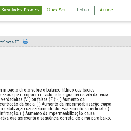
Simulados Prontos
Questões
Entrar
Assine
ologia III
 impacto direto sobre o balanço hídrico das bacias
cessos que compõem o ciclo hidrológico na escala da bacia
 verdadeiras (V ) ou falsas (F ): ( ) Aumento da
entração da bacia. ( ) Aumento da impermeabilização causa
meabilização causa aumento do escoamento superficial. ( )
nfiltração. ( ) Aumento da impermeabilização causa
ativa que apresenta a sequência correta, de cima para baixo.