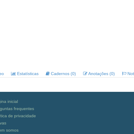
deo
Estatísticas
Cadernos (0)
Anotações (0)
Noti
ina inicial
guntas frequentes
ítica de privacidade
vas
em somos