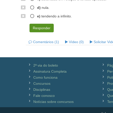
d)
nula.
e)
tendendo a infinito.
Responder
Comentários (1)
Vídeo (0)
Solicitar Vi
2ª via do boleto
Pág
Assinatura Completa
Per
Como funciona
Pol
Concursos
Pro
Disciplinas
Qu
Fale conosco
Que
Notícias sobre concursos
Ter