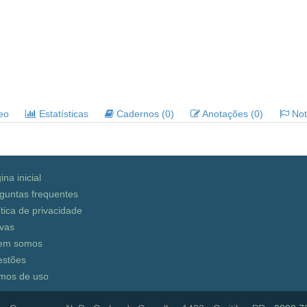
deo
Estatísticas
Cadernos (0)
Anotações (0)
Noti
ina inicial
guntas frequentes
ítica de privacidade
vas
em somos
stões
mos de uso