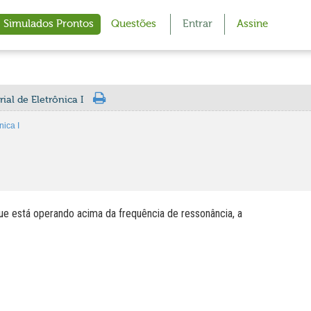
Simulados Prontos
Questões
Entrar
Assine
ial de Eletrônica I
nica I
que está operando acima da frequência de ressonância, a