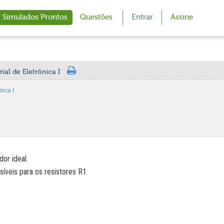
Simulados Prontos
Questões
Entrar
Assine
ial de Eletrônica I
nica I
dor ideal.
síveis para os resistores R1