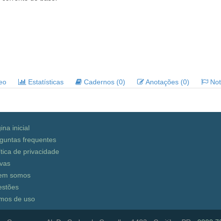
deo
Estatísticas
Cadernos (0)
Anotações (0)
Noti
ina inicial
guntas frequentes
ítica de privacidade
vas
em somos
stões
mos de uso