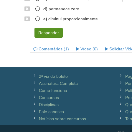
d)
permanece zero.
e)
diminui proporcionalmente.
Responder
Comentários (1)
Vídeo (0)
Solicitar Vi
2ª via do boleto
Pág
Assinatura Completa
Per
Como funciona
Pol
Concursos
Pro
Disciplinas
Qu
Fale conosco
Que
Notícias sobre concursos
Ter