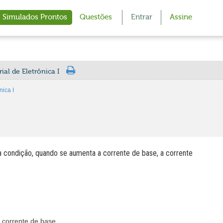
Simulados Prontos
Questões
Entrar
Assine
ial de Eletrônica I
nica I
sa condição, quando se aumenta a corrente de base, a corrente
corrente de base.