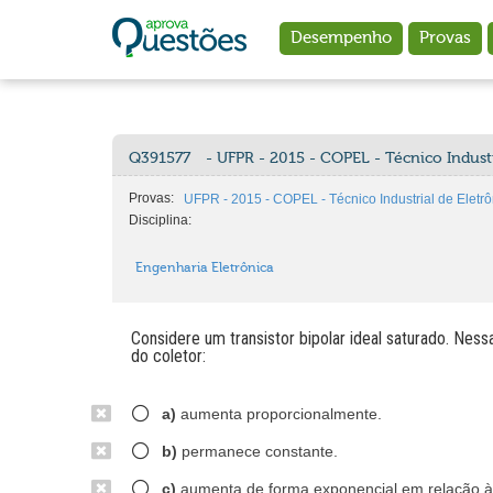
Ir para o conteúdo principal
Desempenho
Provas
Q391577
- UFPR - 2015 - COPEL - Técnico Industr
Provas:
UFPR - 2015 - COPEL - Técnico Industrial de Eletrô
Disciplina:
Engenharia Eletrônica
Considere um transistor bipolar ideal saturado. Nes
do coletor:
a)
aumenta proporcionalmente.
b)
permanece constante.
c)
aumenta de forma exponencial em relação à 