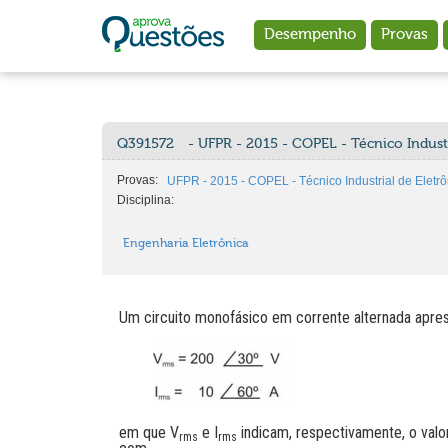
Ir para o conteúdo principal
Desempenho
Provas
Q391572
- UFPR - 2015 - COPEL - Técnico Industr
Provas:
UFPR - 2015 - COPEL - Técnico Industrial de Eletrô
Disciplina:
Engenharia Eletrônica
Um circuito monofásico em corrente alternada apre
em que V
e I
indicam, respectivamente, o val
rms
rms