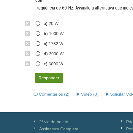
com
frequência de 60 Hz. Assinale a alternativa que indica
a)
20 W.
b)
1000 W.
c)
1732 W.
d)
2000 W.
e)
6000 W.
Responder
Comentários (2)
Vídeo (0)
Solicitar Vi
2ª via do boleto
Pág
Assinatura Completa
Per