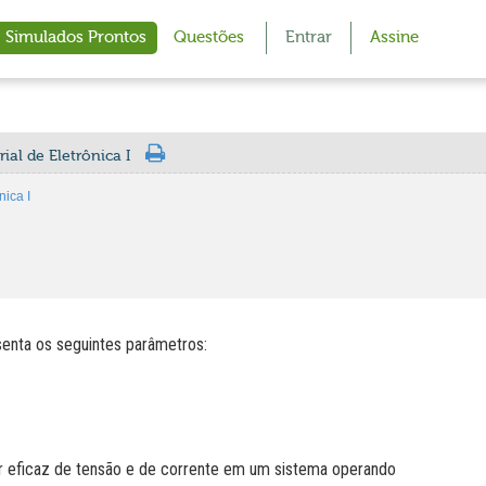
Simulados Prontos
Questões
Entrar
Assine
ial de Eletrônica I
nica I
senta os seguintes parâmetros:
or eficaz de tensão e de corrente em um sistema operando