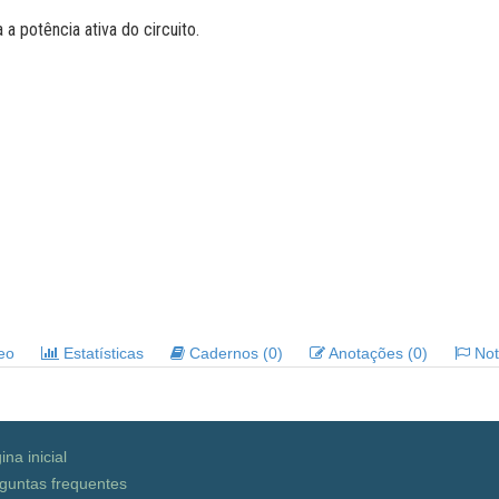
 a potência ativa do circuito.
deo
Estatísticas
Cadernos (0)
Anotações (0)
Noti
ina inicial
guntas frequentes