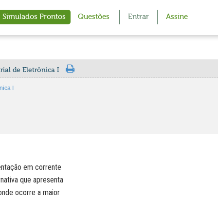
Simulados Prontos
Questões
Entrar
Assine
ial de Eletrônica I
nica I
mentação em corrente
ernativa que apresenta
 onde ocorre a maior