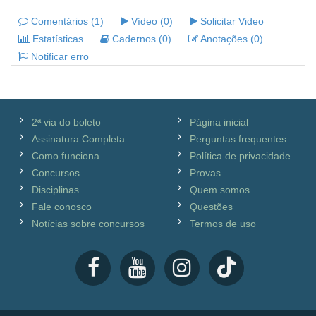
Comentários (1)
Vídeo (0)
Solicitar Video
Estatísticas
Cadernos (0)
Anotações (0)
Notificar erro
2ª via do boleto
Página inicial
Assinatura Completa
Perguntas frequentes
Como funciona
Política de privacidade
Concursos
Provas
Disciplinas
Quem somos
Fale conosco
Questões
Notícias sobre concursos
Termos de uso