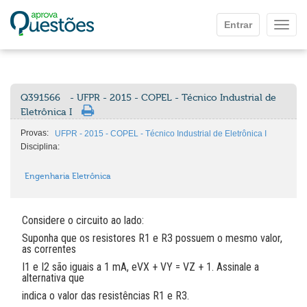
Ir para o conteúdo principal
Entrar
Mostr
Q391566
- UFPR - 2015 - COPEL - Técnico Industrial de
Eletrônica I
Provas:
UFPR - 2015 - COPEL - Técnico Industrial de Eletrônica I
Disciplina:
Engenharia Eletrônica
Considere o circuito ao lado:
Suponha que os resistores R1 e R3 possuem o mesmo valor,
as correntes
I1 e I2 são iguais a 1 mA, eVX + VY = VZ + 1. Assinale a
alternativa que
indica o valor das resistências R1 e R3.