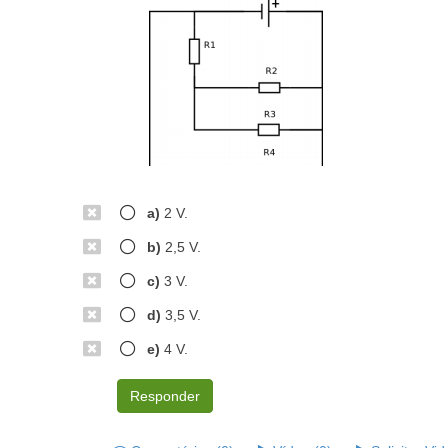
a)
2 V.
b)
2,5 V.
c)
3 V.
d)
3,5 V.
e)
4 V.
Responder