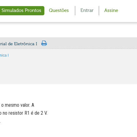
Simulados Prontos
Questões
Entrar
Assine
ial de Eletrônica I
nica I
 o mesmo valor. A
 no resistor R1 é de 2 V.
.