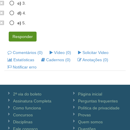
c)
3.
d)
4.
e)
5.
Responder
Comentários (0)
Vídeo (0)
Solicitar Video
Estatísticas
Cadernos (0)
Anotações (0)
Notificar erro
2ª via do boleto
Página inicial
Assinatura Completa
Perguntas frequentes
Como funciona
Política de privacidade
Concursos
Provas
Disciplinas
Quem somos
Fale conosco
Questões