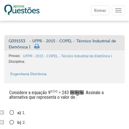
Ir para o conteúdo principal
Entrar
Mostr
Q391553
- UFPR - 2015 - COPEL - Técnico Industrial de
Eletrônica I
Provas:
UFPR - 2015 - COPEL - Técnico Industrial de Eletrônica I
Disciplina:
Engenharia Eletrônica
Considere a equação 9
X/2+2
= 243 ૛૝૜. Assinale a
alternativa que representa o valor de ࢞.
a)
1.
b)
2.