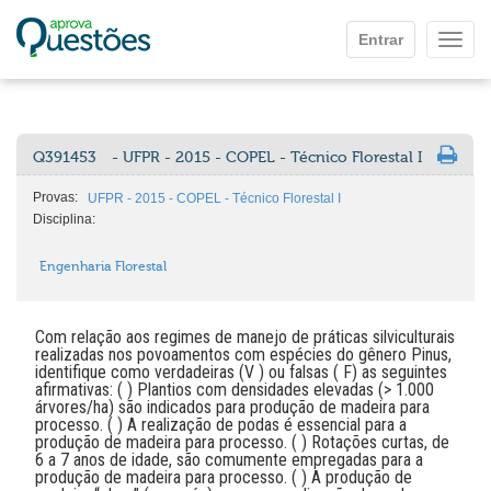
Ir para o conteúdo principal
Entrar
Mostr
Q391453
- UFPR - 2015 - COPEL - Técnico Florestal I
Provas:
UFPR - 2015 - COPEL - Técnico Florestal I
Disciplina:
Engenharia Florestal
Com relação aos regimes de manejo de práticas silviculturais
realizadas nos povoamentos com espécies do gênero Pinus,
identifique como verdadeiras (V ) ou falsas ( F) as seguintes
afirmativas: ( ) Plantios com densidades elevadas (> 1.000
árvores/ha) são indicados para produção de madeira para
processo. ( ) A realização de podas é essencial para a
produção de madeira para processo. ( ) Rotações curtas, de
6 a 7 anos de idade, são comumente empregadas para a
produção de madeira para processo. ( ) A produção de