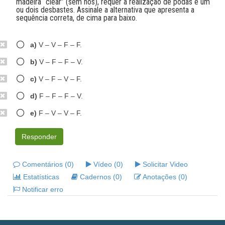
madeira “clear” (sem nós), requer a realização de podas e um
ou dois desbastes. Assinale a alternativa que apresenta a
sequência correta, de cima para baixo.
a)
V – V – F – F.
b)
V – F – F – V.
c)
V – F – V – F.
d)
F – F – F – V.
e)
F – V – V – F.
Responder
Comentários (0)
Vídeo (0)
Solicitar Video
Estatísticas
Cadernos (0)
Anotações (0)
Notificar erro