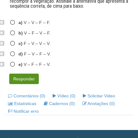
recompor a vegetação. Assinale a alternativa que apresenta a
sequência correta, de cima para baixo.
a)
V – V – F – F.
b)
V – F – V – F.
c)
F – V – V – V.
d)
F – V – F – V.
e)
V – F – F – V.
Responder
Comentários (0)
Vídeo (0)
Solicitar Video
Estatísticas
Cadernos (0)
Anotações (0)
Notificar erro