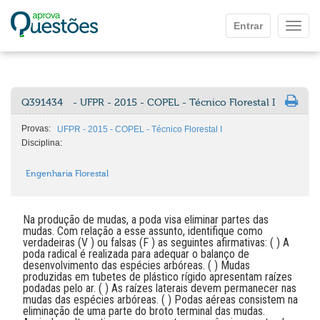
Ir para o conteúdo principal
Entrar
Mostr
Q391434
- UFPR - 2015 - COPEL - Técnico Florestal I
Provas:
UFPR - 2015 - COPEL - Técnico Florestal I
Disciplina:
Engenharia Florestal
Na produção de mudas, a poda visa eliminar partes das
mudas. Com relação a esse assunto, identifique como
verdadeiras (V ) ou falsas (F ) as seguintes afirmativas: ( ) A
poda radical é realizada para adequar o balanço de
desenvolvimento das espécies arbóreas. ( ) Mudas
produzidas em tubetes de plástico rígido apresentam raízes
podadas pelo ar. ( ) As raízes laterais devem permanecer nas
mudas das espécies arbóreas. ( ) Podas aéreas consistem na
eliminação de uma parte do broto terminal das mudas.