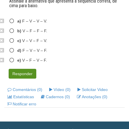
Assinale a alternativa que apresenta a sequência correta, de
cima para baixo.
a)
F – V – V – V.
b)
V – F – F – F.
c)
V – V – F – V.
d)
F – V – V – F.
e)
V – F – V – F.
Responder
Comentários (0)
Vídeo (0)
Solicitar Video
Estatísticas
Cadernos (0)
Anotações (0)
Notificar erro