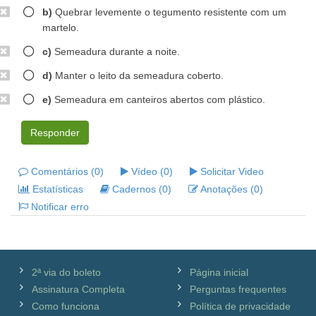
b)
Quebrar levemente o tegumento resistente com um
martelo.
c)
Semeadura durante a noite.
d)
Manter o leito da semeadura coberto.
e)
Semeadura em canteiros abertos com plástico.
Responder
Comentários (0)
Vídeo (0)
Solicitar Video
Estatísticas
Cadernos (0)
Anotações (0)
Notificar erro
2ª via do boleto
Página inicial
Assinatura Completa
Perguntas frequentes
Como funciona
Política de privacidade