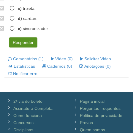
c)
trizeta.
d)
cardan.
e)
sincronizador.
Responder
Comentários (1)
Vídeo (0)
Solicitar Video
Estatísticas
Cadernos (0)
Anotações (0)
Notificar erro
2ª via do boleto
Página inicial
Assinatura Completa
Perguntas frequentes
Como funciona
Política de privacidade
Concursos
Provas
Disciplinas
Quem somos