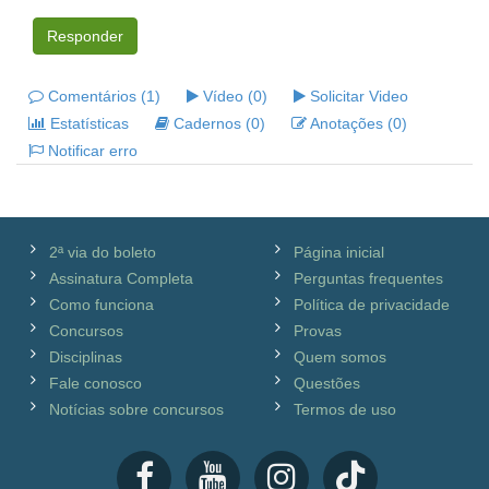
Responder
Comentários (1)
Vídeo (0)
Solicitar Video
Estatísticas
Cadernos (0)
Anotações (0)
Notificar erro
2ª via do boleto
Página inicial
Assinatura Completa
Perguntas frequentes
Como funciona
Política de privacidade
Concursos
Provas
Disciplinas
Quem somos
Fale conosco
Questões
Notícias sobre concursos
Termos de uso