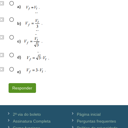
a)
b)
c)
d)
e)
Responder
2ª via do boleto
Página inicial
Assinatura Completa
Perguntas frequentes