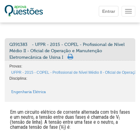
Ir para o conteúdo principal
Entrar
Mostr
Q391383
- UFPR - 2015 - COPEL - Profissional de Nível
Médio II - Oficial de Operação e Manutenção
Eletromecânica de Usina I
Provas:
UFPR - 2015 - COPEL - Profissional de Nível Médio II - Oficial de Operaçã
Disciplina:
Engenharia Elétrica
Em um circuito elétrico de corrente alternada com três fases
e um neutro, a tensão entre duas fases é chamada de V
l
(tensão de linha). A tensão entre uma fase e o neutro, a
chamada tensão de fase (V
) é:
f